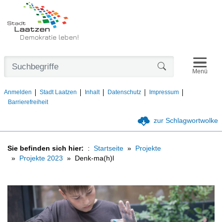
Demokratie leben!
Navigat
Formularschaltfl
Menü
Anmelden
Stadt Laatzen
Inhalt
Datenschutz
Impressum
Barrierefreiheit
zur Schlagwortwolke
Sie befinden sich hier:
Startseite
Projekte
Projekte 2023
Denk-ma(h)l