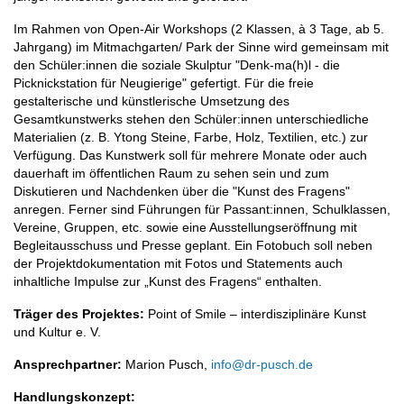
Im Rahmen von Open-Air Workshops (2 Klassen, à 3 Tage, ab 5.
Jahrgang) im Mitmachgarten/ Park der Sinne wird gemeinsam mit
den Schüler:innen die soziale Skulptur "Denk-ma(h)l - die
Picknickstation für Neugierige" gefertigt. Für die freie
gestalterische und künstlerische Umsetzung des
Gesamtkunstwerks stehen den Schüler:innen unterschiedliche
Materialien (z. B. Ytong Steine, Farbe, Holz, Textilien, etc.) zur
Verfügung. Das Kunstwerk soll für mehrere Monate oder auch
dauerhaft im öffentlichen Raum zu sehen sein und zum
Diskutieren und Nachdenken über die "Kunst des Fragens"
anregen. Ferner sind Führungen für Passant:innen, Schulklassen,
Vereine, Gruppen, etc. sowie eine Ausstellungseröffnung mit
Begleitausschuss und Presse geplant. Ein Fotobuch soll neben
der Projektdokumentation mit Fotos und Statements auch
inhaltliche Impulse zur „Kunst des Fragens“ enthalten.
Träger des Projektes:
Point of Smile – interdisziplinäre Kunst
und Kultur e. V.
Ansprechpartner:
Marion Pusch,
info@dr-pusch.de
Handlungskonzept: