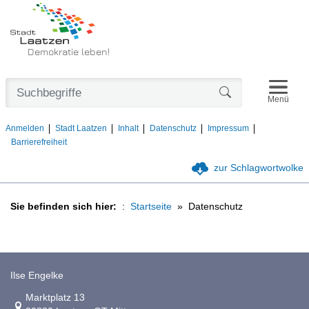
Demokratie leben!
Navigat
Formularschaltfl
Menü
Anmelden
Stadt Laatzen
Inhalt
Datenschutz
Impressum
Barrierefreiheit
zur Schlagwortwolke
Sie befinden sich hier:
Startseite
Datenschutz
Ilse Engelke
Link zur Google-Maps Navigation
Marktplatz 13