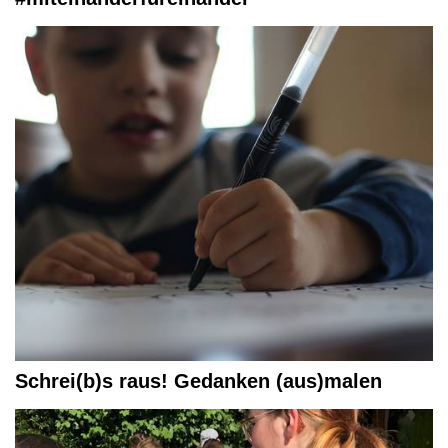
Schrei(b)s raus! Gedanken (aus)malen