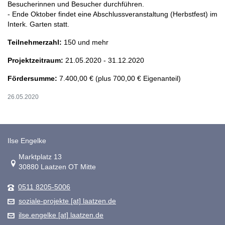
Besucherinnen und Besucher durchführen.
- Ende Oktober findet eine Abschlussveranstaltung (Herbstfest) im
Interk. Garten statt.
Teilnehmerzahl:
150 und mehr
Projektzeitraum:
21.05.2020 - 31.12.2020
Fördersumme:
7.400,00 € (plus 700,00 € Eigenanteil)
26.05.2020
Ilse Engelke
Link zur Google-Maps Navigation
Marktplatz 13
30880 Laatzen OT Mitte
0511 8205-5006
soziale-projekte [at] laatzen.de
ilse.engelke [at] laatzen.de