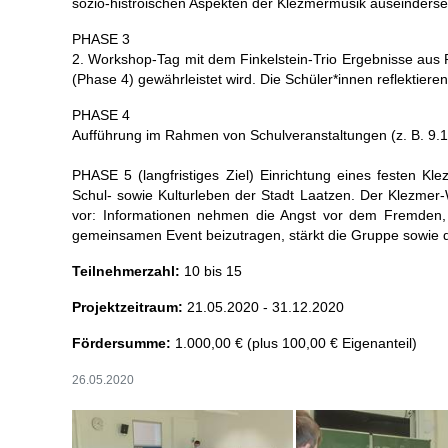
sozio-histroischen Aspekten der Klezmermusik auseinderset
PHASE 3
2. Workshop-Tag mit dem Finkelstein-Trio Ergebnisse aus 
(Phase 4) gewährleistet wird. Die Schüler*innen reflektier
PHASE 4
Aufführung im Rahmen von Schulveranstaltungen (z. B. 9.11.
PHASE 5 (langfristiges Ziel) Einrichtung eines festen Kl
Schul- sowie Kulturleben der Stadt Laatzen. Der Klezmer-
vor: Informationen nehmen die Angst vor dem Fremden, 
gemeinsamen Event beizutragen, stärkt die Gruppe sowie 
Teilnehmerzahl:
10 bis 15
Projektzeitraum:
21.05.2020 - 31.12.2020
Fördersumme:
1.000,00 € (plus 100,00 € Eigenanteil)
26.05.2020