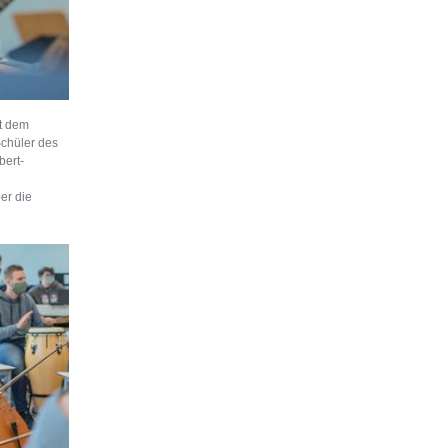
t dem
Schüler des
bert-
er die