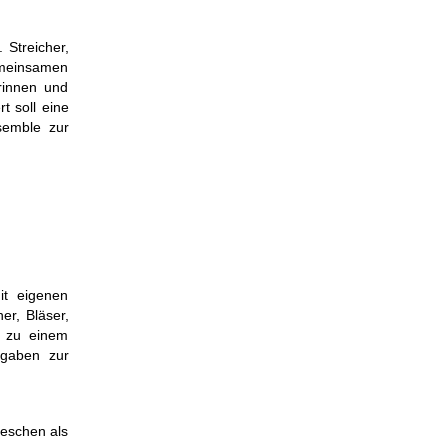
 Streicher,
emeinsamen
rinnen und
t soll eine
nsemble zur
it eigenen
er, Bläser,
n zu einem
fgaben zur
teschen als