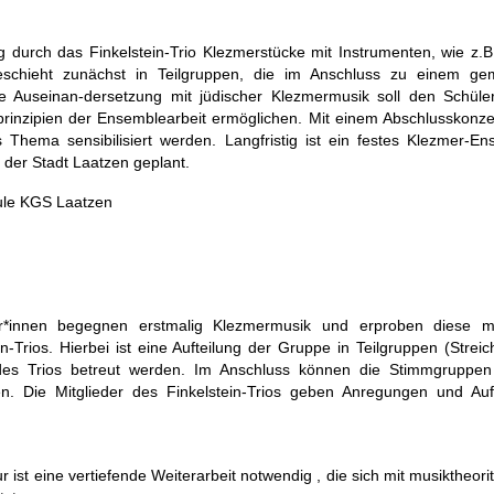
durch das Finkelstein-Trio Klezmerstücke mit Instrumenten, wie z.B.
geschieht zunächst in Teilgruppen, die im Anschluss zu einem g
 Auseinan-dersetzung mit jüdischer Klezmermusik soll den Schüle
rinzipien der Ensemblearbeit ermöglichen. Mit einem Abschlusskonzer
s Thema sensibilisiert werden. Langfristig ist ein festes Klezmer-E
 der Stadt Laatzen geplant.
hule KGS Laatzen
ler*innen begegnen erstmalig Klezmermusik und erproben diese m
n-Trios. Hierbei ist eine Aufteilung der Gruppe in Teilgruppen (Streich
n des Trios betreut werden. Im Anschluss können die Stimmgruppe
 Die Mitglieder des Finkelstein-Trios geben Anregungen und Au
 ist eine vertiefende Weiterarbeit notwendig , die sich mit musiktheori