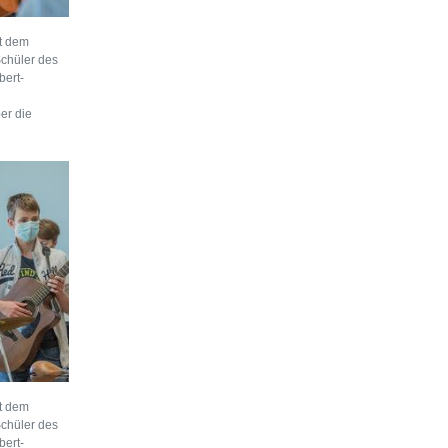
t dem
Schüler des
bert-
er die
t dem
Schüler des
bert-