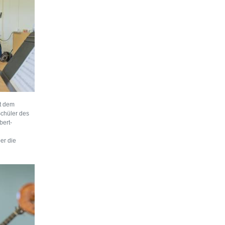
t dem
Schüler des
bert-
er die