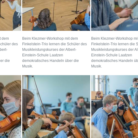
t dem
Beim Klezmer-Workshop mit dem
Beim Klezmer-Workshop mi
Schüler des
Finkelstein-Trio lernen die Schüler des
Finkelstein-Trio lernen die 
bert-
Musikleistungskurses der Albert-
Musikleistungskurses der Al
Einstein-Schule Laatzen
Einstein-Schule Laatzen
er die
demokratisches Handeln über die
demokratisches Handeln üb
Musik.
Musik.