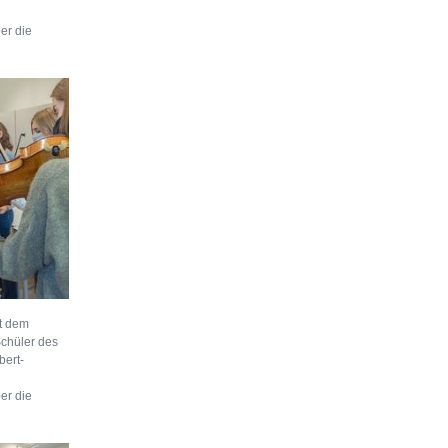
er die
t dem
Schüler des
bert-
er die