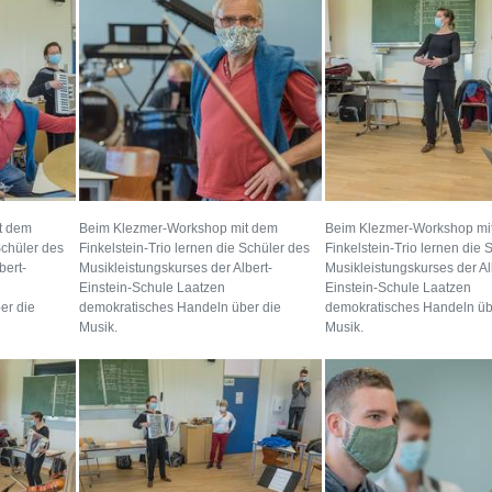
t dem
Beim Klezmer-Workshop mit dem
Beim Klezmer-Workshop mi
Schüler des
Finkelstein-Trio lernen die Schüler des
Finkelstein-Trio lernen die 
bert-
Musikleistungskurses der Albert-
Musikleistungskurses der Al
Einstein-Schule Laatzen
Einstein-Schule Laatzen
er die
demokratisches Handeln über die
demokratisches Handeln üb
Musik.
Musik.