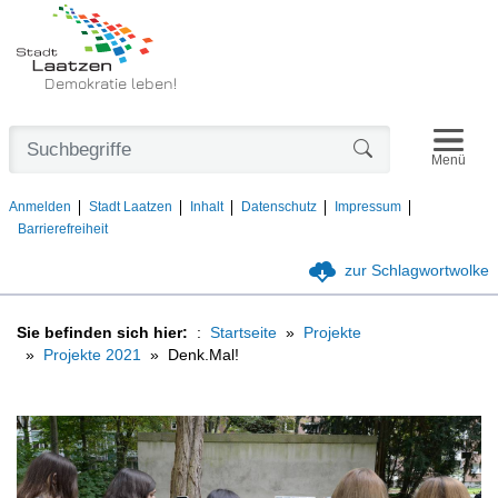
Demokratie leben!
Navigat
Formularschaltfl
Menü
Anmelden
Stadt Laatzen
Inhalt
Datenschutz
Impressum
Barrierefreiheit
zur Schlagwortwolke
Sie befinden sich hier:
Startseite
Projekte
Projekte 2021
Denk.Mal!