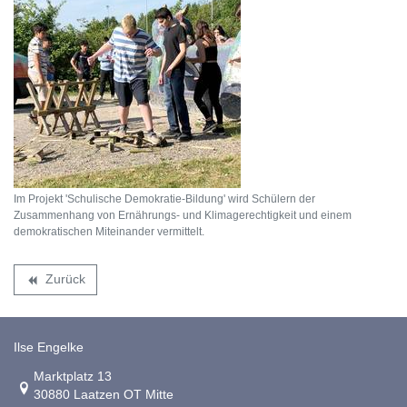
Im Projekt 'Schulische Demokratie-Bildung' wird Schülern der
Zusammenhang von Ernährungs- und Klimagerechtigkeit und einem
demokratischen Miteinander vermittelt.
Zurück
backward
Ilse Engelke
Link zur Google-Maps Navigation
Marktplatz 13
30880 Laatzen OT Mitte