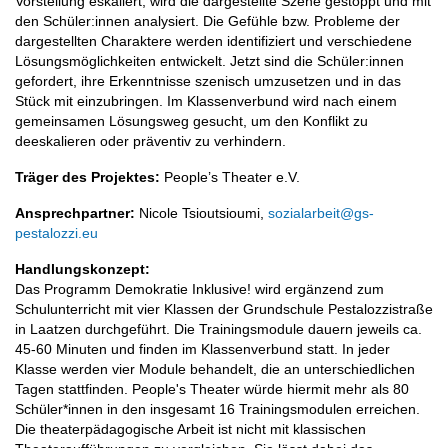
Vorstellung eskaliert, wird die dargestellte Szene gestoppt und mit
den Schüler:innen analysiert. Die Gefühle bzw. Probleme der
dargestellten Charaktere werden identifiziert und verschiedene
Lösungsmöglichkeiten entwickelt. Jetzt sind die Schüler:innen
gefordert, ihre Erkenntnisse szenisch umzusetzen und in das
Stück mit einzubringen. Im Klassenverbund wird nach einem
gemeinsamen Lösungsweg gesucht, um den Konflikt zu
deeskalieren oder präventiv zu verhindern.
Träger des Projektes:
People’s Theater e.V.
Ansprechpartner:
Nicole Tsioutsioumi,
sozialarbeit@gs-
pestalozzi.eu
Handlungskonzept:
Das Programm Demokratie Inklusive! wird ergänzend zum
Schulunterricht mit vier Klassen der Grundschule Pestalozzistraße
in Laatzen durchgeführt. Die Trainingsmodule dauern jeweils ca.
45-60 Minuten und finden im Klassenverbund statt. In jeder
Klasse werden vier Module behandelt, die an unterschiedlichen
Tagen stattfinden. People's Theater würde hiermit mehr als 80
Schüler*innen in den insgesamt 16 Trainingsmodulen erreichen.
Die theaterpädagogische Arbeit ist nicht mit klassischen