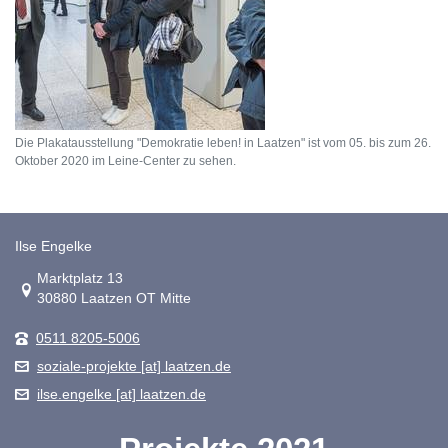
Die Plakatausstellung "Demokratie leben! in Laatzen" ist vom 05. bis zum 26.
Oktober 2020 im Leine-Center zu sehen.
Ilse Engelke
Link zur Google-Maps Navigation
Marktplatz 13
30880 Laatzen OT Mitte
0511 8205-5006
soziale-projekte [at] laatzen.de
ilse.engelke [at] laatzen.de