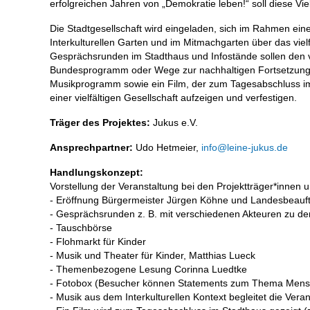
erfolgreichen Jahren von „Demokratie leben!“ soll diese Vie
Die Stadtgesellschaft wird eingeladen, sich im Rahmen ei
Interkulturellen Garten und im Mitmachgarten über das vie
Gesprächsrunden im Stadthaus und Infostände sollen den ve
Bundesprogramm oder Wege zur nachhaltigen Fortsetzung zu 
Musikprogramm sowie ein Film, der zum Tagesabschluss im S
einer vielfältigen Gesellschaft aufzeigen und verfestigen.
Träger des Projektes:
Jukus e.V.
Ansprechpartner:
Udo Hetmeier,
info@leine-jukus.de
Handlungskonzept:
Vorstellung der Veranstaltung bei den Projektträger*innen u
- Eröffnung Bürgermeister Jürgen Köhne und Landesbeauftra
- Gesprächsrunden z. B. mit verschiedenen Akteuren zu d
- Tauschbörse
- Flohmarkt für Kinder
- Musik und Theater für Kinder, Matthias Lueck
- Themenbezogene Lesung Corinna Luedtke
- Fotobox (Besucher können Statements zum Thema Mensch
- Musik aus dem Interkulturellen Kontext begleitet die Vera