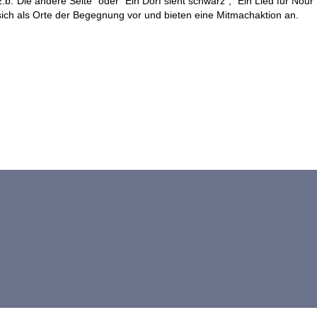
b."Die andere Seite" oder "Ein Dorf sieht schwarz", "Ein Lied für Nour"
 sich als Orte der Begegnung vor und bieten eine Mitmachaktion an.