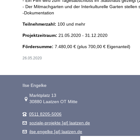
- Ein Film wird zum Tagesabschluss im Stadthaus gezeigt (z.
- Der Mitmachgarten und der Interkulturelle Garten stellen
-Dokumentation
Teilnehmerzahl:
100 und mehr
Projektzeitraum:
21.05.2020 - 31.12.2020
Fördersumme:
7.480,00 € (plus 700,00 € Eigenanteil)
26.05.2020
Ilse Engelke
Link zur Google-Maps Navigation
Marktplatz 13
30880 Laatzen OT Mitte
0511 8205-5006
soziale-projekte [at] laatzen.de
ilse.engelke [at] laatzen.de