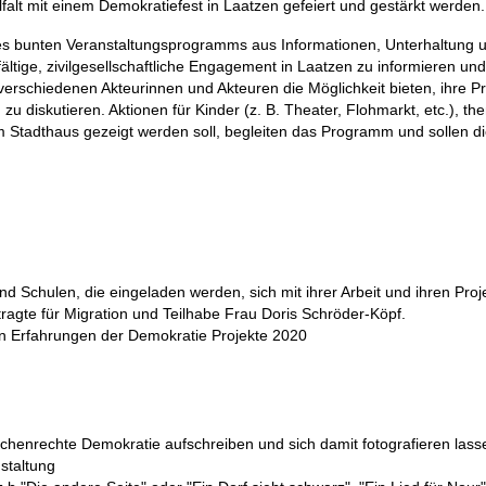
lfalt mit einem Demokratiefest in Laatzen gefeiert und gestärkt werden.
nes bunten Veranstaltungsprogramms aus Informationen, Unterhaltung
lfältige, zivilgesellschaftliche Engagement in Laatzen zu informieren 
rschiedenen Akteurinnen und Akteuren die Möglichkeit bieten, ihre Pro
diskutieren. Aktionen für Kinder (z. B. Theater, Flohmarkt, etc.), t
tadthaus gezeigt werden soll, begleiten das Programm und sollen die M
nd Schulen, die eingeladen werden, sich mit ihrer Arbeit und ihren Proj
gte für Migration und Teilhabe Frau Doris Schröder-Köpf.
en Erfahrungen der Demokratie Projekte 2020
enrechte Demokratie aufschreiben und sich damit fotografieren lass
nstaltung