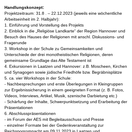
Handlungskonzept:
Projektzeitraum: 31.8 . – 22.12.2023 (jeweils eine wöchentliche
Arbeitseinheit im 2. Halbjahr):
1. Einführung und Vorstellung des Projekts
2. Einblick in die „Religiöse Landkarte“ der Region Hannover und
Besuch des Hauses der Religionen mit anschl. Diskussions‐ und
Fragerunde
3. Workshop in der Schule zu Gemeinsamkeiten und
Unterschiede der drei monotheistischen Religionen, deren
gemeinsame Grundlage das Alte Testament ist
4. Exkursionen in Laatzen und Hannover: z.B. Moscheen, Kirchen
und Synagogen sowie jüdische Friedhöfe bzw. Begräbnisplätze
5. ca. vier Workshops in der Schule:
‐ Nachbesprechungen und erste Überlegungen in Kleingruppen
zur Ergebnissicherung in einem geeigneten Format (z. B. Fotos,
Videos, Interviews, Artikel, Musik, szenische Darbietung etc.)
‐ Schärfung der Inhalte, Schwerpunktsetzung und Erarbeitung der
Präsentationen
6. Abschlusspräsentationen
‐ im Forum der AES mit Begleitausschuss und Presse
‐ einzelner Formate bei der Gedenkveranstaltung zur
Reichspogromnacht am 09.11.2023 in Laatzen und