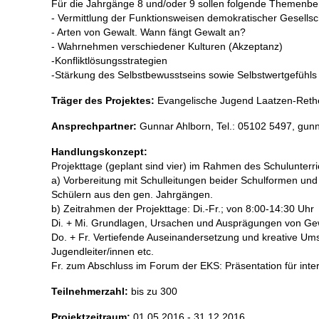
Für die Jahrgänge 8 und/oder 9 sollen folgende Themenber
- Vermittlung der Funktionsweisen demokratischer Gesellsc
- Arten von Gewalt. Wann fängt Gewalt an?
- Wahrnehmen verschiedener Kulturen (Akzeptanz)
-Konfliktlösungsstrategien
-Stärkung des Selbstbewusstseins sowie Selbstwertgefühls
Träger des Projektes:
Evangelische Jugend Laatzen-Reth
Ansprechpartner:
Gunnar Ahlborn, Tel.: 05102 5497, gunn
Handlungskonzept:
Projekttage (geplant sind vier) im Rahmen des Schulunterri
a) Vorbereitung mit Schulleitungen beider Schulformen und
Schülern aus den gen. Jahrgängen.
b) Zeitrahmen der Projekttage: Di.-Fr.; von 8:00-14:30 Uhr
Di. + Mi. Grundlagen, Ursachen und Ausprägungen von Gewa
Do. + Fr. Vertiefende Auseinandersetzung und kreative Ums
Jugendleiter/innen etc.
Fr. zum Abschluss im Forum der EKS: Präsentation für inter
Teilnehmerzahl:
bis zu 300
Projektzeitraum:
01.05.2016 - 31.12.2016