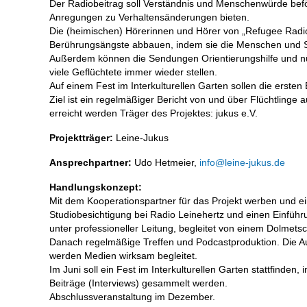
Der Radiobeitrag soll Verständnis und Menschenwürde bef
Anregungen zu Verhaltensänderungen bieten.
Die (heimischen) Hörerinnen und Hörer von „Refugee Radi
Berührungsängste abbauen, indem sie die Menschen und Sch
Außerdem können die Sendungen Orientierungshilfe und nütz
viele Geflüchtete immer wieder stellen.
Auf einem Fest im Interkulturellen Garten sollen die erst
Ziel ist ein regelmäßiger Bericht von und über Flüchtlinge
erreicht werden Träger des Projektes: jukus e.V.
Projektträger:
Leine-Jukus
Ansprechpartner:
Udo Hetmeier,
info@leine-jukus.de
Handlungskonzept:
Mit dem Kooperationspartner für das Projekt werben und ei
Studiobesichtigung bei Radio Leinehertz und einen Einf
unter professioneller Leitung, begleitet von einem Dolmetsc
Danach regelmäßige Treffen und Podcastproduktion. Die Au
werden Medien wirksam begleitet.
Im Juni soll ein Fest im Interkulturellen Garten stattfinde
Beiträge (Interviews) gesammelt werden.
Abschlussveranstaltung im Dezember.