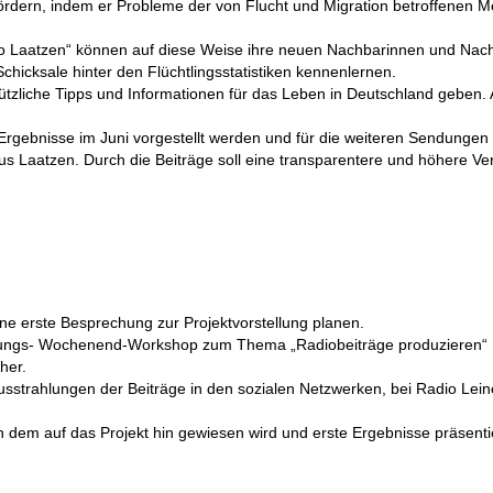
ördern, indem er Probleme der von Flucht und Migration betroffenen 
o Laatzen“ können auf diese Weise ihre neuen Nachbarinnen und Nac
icksale hinter den Flüchtlingsstatistiken kennenlernen.
liche Tipps und Informationen für das Leben in Deutschland geben. A
en Ergebnisse im Juni vorgestellt werden und für die weiteren Sendung
 aus Laatzen. Durch die Beiträge soll eine transparentere und höhere V
ne erste Besprechung zur Projektvorstellung planen.
ührungs- Wochenend-Workshop zum Thema „Radiobeiträge produzieren“
her.
sstrahlungen der Beiträge in den sozialen Netzwerken, bei Radio Lein
n, in dem auf das Projekt hin gewiesen wird und erste Ergebnisse präsen