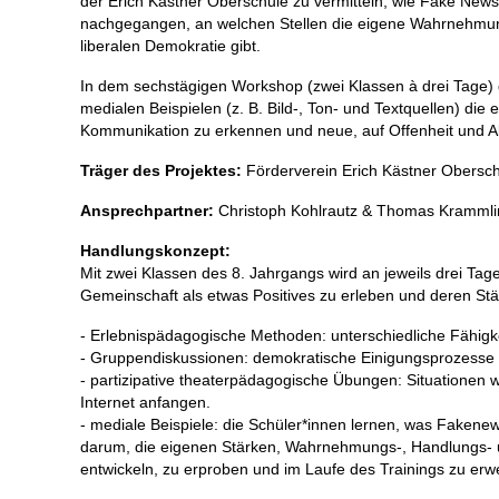
der Erich Kästner Oberschule zu vermitteln, wie Fake News
nachgegangen, an welchen Stellen die eigene Wahrnehmung b
liberalen Demokratie gibt.
In dem sechstägigen Workshop (zwei Klassen à drei Tage)
medialen Beispielen (z. B. Bild-, Ton- und Textquellen) d
Kommunikation zu erkennen und neue, auf Offenheit und Ak
Träger des Projektes:
Förderverein Erich Kästner Obersc
Ansprechpartner:
Christoph Kohlrautz & Thomas Kramml
Handlungskonzept:
Mit zwei Klassen des 8. Jahrgangs wird an jeweils drei Tag
Gemeinschaft als etwas Positives zu erleben und deren Stär
- Erlebnispädagogische Methoden: unterschiedliche Fähigk
- Gruppendiskussionen: demokratische Einigungsprozesse 
- partizipative theaterpädagogische Übungen: Situationen
Internet anfangen.
- mediale Beispiele: die Schüler*innen lernen, was Fakene
darum, die eigenen Stärken, Wahrnehmungs-, Handlungs- un
entwickeln, zu erproben und im Laufe des Trainings zu erw