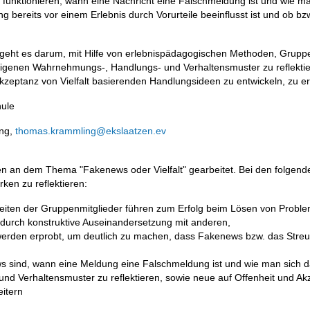
 funktionieren, wann eine Nachricht eine Falschmeldung ist und wie m
ereits vor einem Erlebnis durch Vorurteile beeinflusst ist und ob bzw
 geht es darum, mit Hilfe von erlebnispädagogischen Methoden, Gru
ie eigenen Wahrnehmungs-, Handlungs- und Verhaltensmuster zu reflekti
zeptanz von Vielfalt basierenden Handlungsideen zu entwickeln, zu er
hule
ing,
thomas.krammling@ekslaatzen.ev
en an dem Thema "Fakenews oder Vielfalt" gearbeitet. Bei den folgende
ken zu reflektieren:
eiten der Gruppenmitglieder führen zum Erfolg beim Lösen von Probl
durch konstruktive Auseinandersetzung mit anderen,
 werden erprobt, um deutlich zu machen, dass Fakenews bzw. das Streu
ws sind, wann eine Meldung eine Falschmeldung ist und wie man sich da
d Verhaltensmuster zu reflektieren, sowie neue auf Offenheit und Ak
eitern