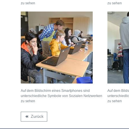
zu sehen
zu sehen
Auf dem Bildschirm eines Smartphones sind
Auf dem Bild
unterschiedliche Symbole von Sozialen Netzwerken
unterschiedl
zu sehen
zu sehen
Zurück
backward