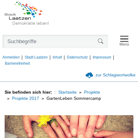
Demokratie leben!
Navigat
Formularschaltfl
Menü
Anmelden
Stadt Laatzen
Inhalt
Datenschutz
Impressum
Barrierefreiheit
zur Schlagwortwolke
Sie befinden sich hier:
Startseite
Projekte
Projekte 2017
GartenLeben Sommercamp