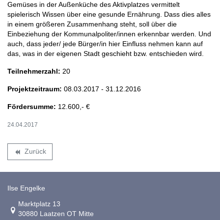
Gemüses in der Außenküche des Aktivplatzes vermittelt
spielerisch Wissen über eine gesunde Ernährung. Dass dies alles
in einem größeren Zusammenhang steht, soll über die
Einbeziehung der Kommunalpoliter/innen erkennbar werden. Und
auch, dass jeder/ jede Bürger/in hier Einfluss nehmen kann auf
das, was in der eigenen Stadt geschieht bzw. entschieden wird.
Teilnehmerzahl:
20
Projektzeitraum:
08.03.2017 - 31.12.2016
Fördersumme:
12.600,- €
24.04.2017
Zurück
backward
Ilse Engelke
Link zur Google-Maps Navigation
Marktplatz 13
30880 Laatzen OT Mitte