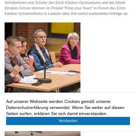
Schülerinnen und Schüler des Erich-Kästner-Gymnasiums und der Albert-
Einstein-Schule stimmen im Projekt "Pimp your Town" im Forum des Erich-
Kästner-Schulzentrums in Laatzen über ihre selbst erarbeiteten Anträge ab.
Auf unserer Webseite werden Cookies gemäß unserer
Schülerinnen und Schüler des Erich-Kästner-Gymnasiums und der Albert-
Datenschutzerklärung verwendet. Wenn Sie weiter auf diesen
Einstein-Schule stimmen im Projekt "Pimp your Town" im Forum des Erich-
Seiten surfen, erklären Sie sich damit einverstanden.
Kästner-Schulzentrums in Laatzen über ihre selbst erarbeiteten Anträge ab.
Verstanden