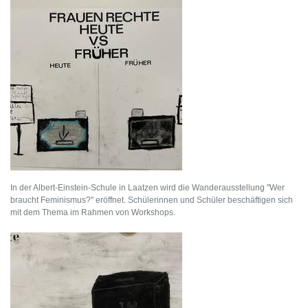
In der Albert-Einstein-Schule in Laatzen wird die Wanderausstellung "Wer
braucht Feminismus?" eröffnet. Schülerinnen und Schüler beschäftigen sich
mit dem Thema im Rahmen von Workshops.